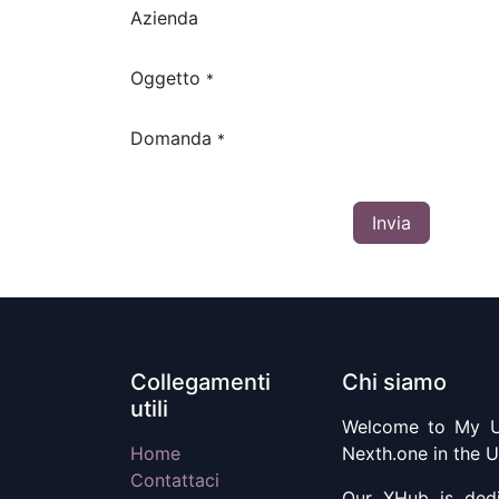
Azienda
Oggetto
*
Domanda
*
Invia
Collegamenti
Chi siamo
utili
Welcome to My U
Home
Nexth.one in the U
Contattaci
Our XHub is dedic