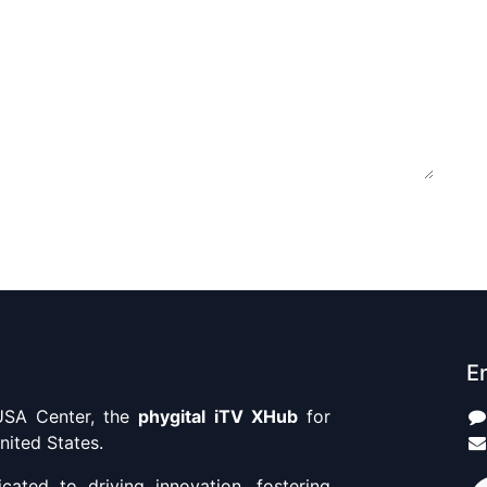
En
SA Center, the
phygital iTV XHub
for
nited States.
ated to driving innovation, fostering